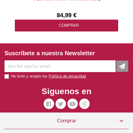
84,99 €
COMPRAR
Suscríbete a nuestra Newsletter
He leído y acepto las
Política de privacidad
.
Siguenos en

Comprar
Pienso Húmedo Perro Pollo Tarrina Clásicos 150gr Cesar