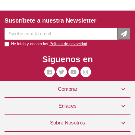
Suscríbete a nuestra Newsletter
He leído y acepto las
Política de privacidad
.
Siguenos en

Comprar
Collar Glam Deluxe 20mmx45cm ROJO Freedog
9,99 €

Enlaces
COMPRAR

Sobre Nosotros