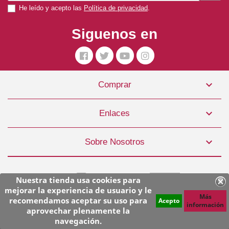
He leído y acepto las
Política de privacidad
.
Siguenos en

Comprar
Collar Perro Plus Nylon Negro 40 Mm X 55-75 Cm
8,50 €

Enlaces
COMPRAR

Sobre Nosotros
Nuestra tienda usa cookies para
mejorar la experiencia de usuario y le
Más
recomendamos aceptar su uso para
Acepto
información
aprovechar plenamente la
© Copyright 2026 Superpiensos. Todos los derechos reservados.
navegación.