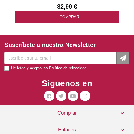
32,99 €
COMPRAR
Suscríbete a nuestra Newsletter
He leído y acepto las
Política de privacidad
.
Siguenos en

Comprar
Arnés Perro Verde Neón Mini Julius K9 IDC
25,99 €

Enlaces