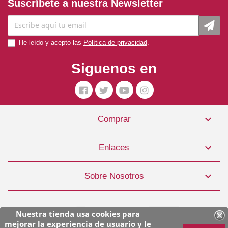
Suscríbete a nuestra Newsletter
He leído y acepto las
Política de privacidad
.
Siguenos en

Comprar
Champú Y Acondicionador Perro 250ml Inodorina
5,50 €

Enlaces
COMPRAR

Sobre Nosotros
Nuestra tienda usa cookies para
mejorar la experiencia de usuario y le