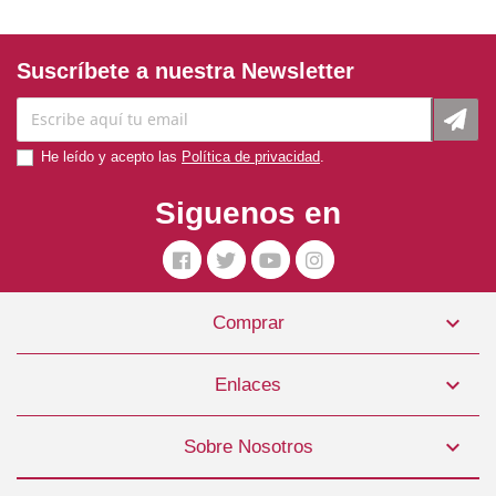
Suscríbete a nuestra Newsletter
He leído y acepto las
Política de privacidad
.
Siguenos en

Comprar
Mordedor Fluorescente VERDE 23cm Freedog
1,50 €

Enlaces
COMPRAR

Sobre Nosotros