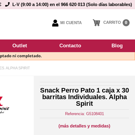
€
L-V (9:00 a 14:00) en el 966 620 013 (Solo días laborables)
0
CARRITO
MI CUENTA
Outlet
Contacto
Blog
eptado ni completado.
S. ALPHA SPIRIT
Snack Perro Pato 1 caja x 30
barritas Individuales. Alpha
Spirit
Referencia: G5108401
(más detalles y medidas)