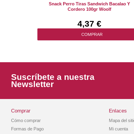
Snack Perro Tiras Sandwich Bacalao Y
Cordero 100gr Woolf
4,37 €
COMPRAR
Suscríbete a nuestra
Newsletter
Comprar
Enlaces
Cómo comprar
Mapa del sit
Snack Perro Sandwich Conejo Y Bacalao
Formas de Pago
Mi cuenta
100gr Woolf