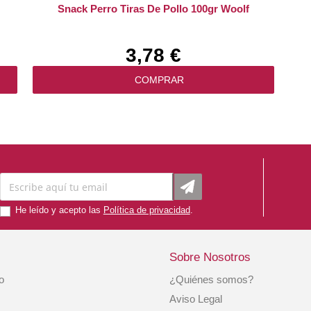
Snack Perro Tiras De Pollo 100gr Woolf
3,78 €
COMPRAR
He leído y acepto las
Política de privacidad
.
Sobre Nosotros
io
¿Quiénes somos?
Snack Dental Navidad T-S .6 Unidades.
Aviso Legal
Whimzees