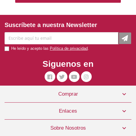
Suscríbete a nuestra Newsletter
He leído y acepto las
Política de privacidad
.
Siguenos en

Comprar
Toallitas Oculares Perro Y Gato Freedog
2,99 €

Enlaces
COMPRAR

Sobre Nosotros