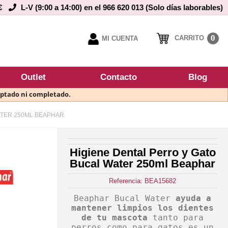
€
L-V (9:00 a 14:00) en el 966 620 013 (Solo días laborables)
0
CARRITO
MI CUENTA
Outlet
Contacto
Blog
eptado ni completado.
ATER 250ML BEAPHAR
Higiene Dental Perro y Gato
Bucal Water 250ml Beaphar
Referencia: BEA15682
Beaphar Bucal Water
ayuda a
mantener limpios los dientes
de tu mascota
tanto para
perros como para gatos es un