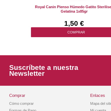
Royal Canin Pienso Húmedo Gatito Sterilis
Gelatina 1x85gr
1,50 €
COMPRAR
Suscríbete a nuestra
Newsletter
Comprar
Enlaces
Cómo comprar
Mapa del sit
Royal Canin Pienso Gato Sphynx 2kg
Formas de Pago
Mi cuenta