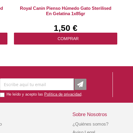
ed
Royal Canin Pienso Húmedo Gato Sterilised
En Gelatina 1x85gr
1,50 €
COMPRAR
He leído y acepto las
Política de privacidad
.
Sobre Nosotros
io
¿Quiénes somos?
Pienso Gato Sobre Pollo Con Calabaza 70 Gr.
Aviso Legal