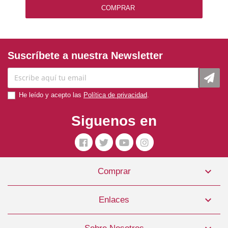
COMPRAR
Suscríbete a nuestra Newsletter
He leído y acepto las
Política de privacidad
.
Siguenos en

Comprar
Pienso Perro Pacific Stream 5,6kg TOW9748
35,99 €

Enlaces
COMPRAR