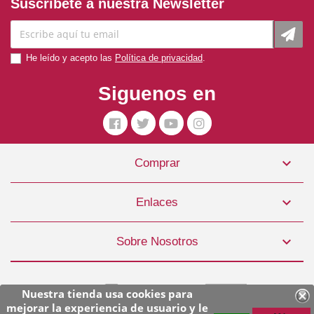
Suscríbete a nuestra Newsletter
He leído y acepto las
Política de privacidad
.
Siguenos en

Comprar
Pienso Perro Wet Wetlands 1 X 390gr TOW9221
2,50 €

Enlaces
COMPRAR

Sobre Nosotros
Nuestra tienda usa cookies para
mejorar la experiencia de usuario y le