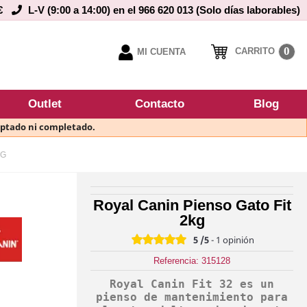
€
L-V (9:00 a 14:00) en el 966 620 013 (Solo días laborables)
0
CARRITO
MI CUENTA
Outlet
Contacto
Blog
eptado ni completado.
KG
Royal Canin Pienso Gato Fit
2kg
5
/5
-
1
opinión
Referencia: 315128
Royal Canin Fit 32 es un
pienso de mantenimiento para