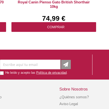
70
Royal Canin Pienso Gato British Shorthair
10kg
74,99 €
COMPRAR
He leído y acepto las
Política de privacidad
.
Sobre Nosotros
io
¿Quiénes somos?
Royal Canin Pienso Húmedo Gato Digestive
Aviso Legal
Sensitive 1x85gr