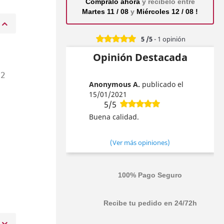
Cómpralo ahora
y recíbelo entre
Martes 11 / 08
y
Miércoles 12 / 08 !
5
/5
-
1
opinión
Opinión Destacada
52
Anonymous A.
publicado el
15/01/2021
.
5/5
Buena calidad.
l
(Ver más opiniones)
100% Pago Seguro
Recibe tu pedido en 24/72h