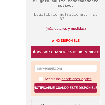
el gato adulto moderadamente
activo
.
Equilibrio nutricional: Fit
32...
(más detalles y medidas)
NO DISPONIBLE
close
notifications
AVISAR CUANDO ESTÉ DISPONIBLE
Acepto las
condiciones legales
.
NOTIFICARME CUANDO ESTÉ DISPONIBLE