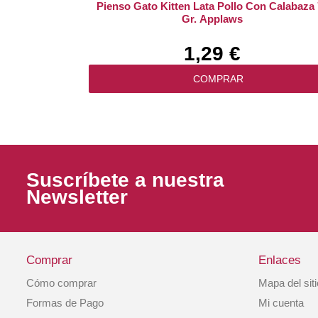
Pienso Gato Kitten Lata Pollo Con Calabaza 
Gr. Applaws
1,29 €
COMPRAR
Suscríbete a nuestra
Newsletter
Comprar
Enlaces
Cómo comprar
Mapa del sit
Pienso Gato Canyon River Con Trucha Y
Formas de Pago
Mi cuenta
Salmón Ahumado 2kg TOW2594