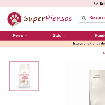
Ent
Perro
Gato
Roed
Esta es una tienda d
S