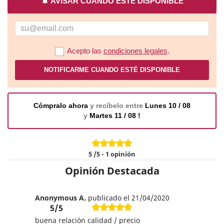
notifications
AVISAR CUANDO ESTÉ DISPONIBLE
Acepto las
condiciones legales
.
NOTIFICARME CUANDO ESTÉ DISPONIBLE
Cómpralo ahora
y recíbelo entre
Lunes 10 / 08
y
Martes 11 / 08 !
5
/5
-
1
opinión
Opinión Destacada
Anonymous A.
publicado el 21/04/2020
5/5
buena relación calidad / precio