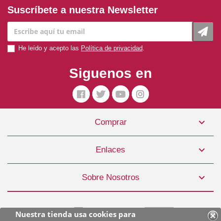
Suscríbete a nuestra Newsletter
He leído y acepto las
Política de privacidad
.
Siguenos en

Comprar
Pienso Gato Tarrina Filete Atún Y Gambas 60 Gr. Applaws
1,49 €

Enlaces
COMPRAR

Sobre Nosotros
Nuestra tienda usa cookies para