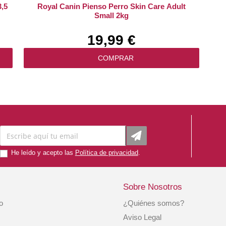
3,5
Royal Canin Pienso Perro Skin Care Adult
Small 2kg
19,99 €
COMPRAR
He leído y acepto las
Política de privacidad
.
Sobre Nosotros
io
¿Quiénes somos?
os
Pienso Perro Wild Coast 2kg Acana
Aviso Legal