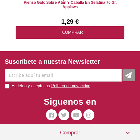
Pienso Gato Sobre Atún Y Caballa En Gelatina 70 Gr.
Applaws
1,29 €
COMPRAR
Suscríbete a nuestra Newsletter
He leído y acepto las
Política de privacidad
.
Siguenos en

Comprar
Royal Canin Pienso Gato Hepatic 4kg