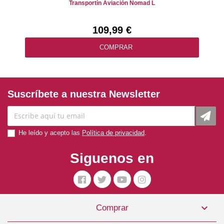
Transportín Aviación Nomad L
109,99 €
COMPRAR
Suscríbete a nuestra Newsletter
He leído y acepto las
Política de privacidad
.
Siguenos en

Comprar
Transportín Gulliver IATA Nº7