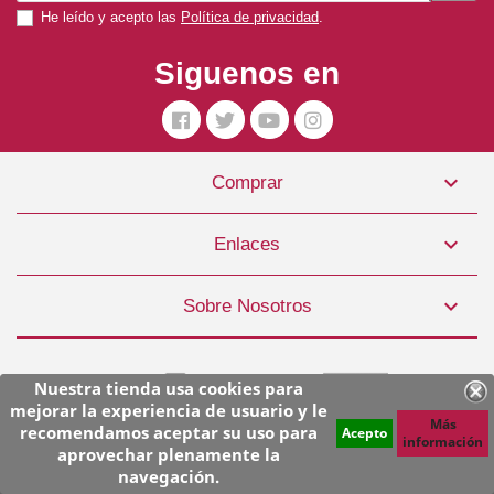
He leído y acepto las
Política de privacidad
.
Siguenos en

Comprar
Pienso Perro Puppy Junior 2kg Acana
15,99 €

Enlaces
COMPRAR

Sobre Nosotros
Nuestra tienda usa cookies para
mejorar la experiencia de usuario y le
Más
recomendamos aceptar su uso para
Acepto
información
aprovechar plenamente la
© Copyright 2026 Superpiensos. Todos los derechos reservados.
navegación.