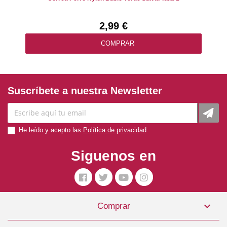
2,99 €
COMPRAR
Suscríbete a nuestra Newsletter
He leído y acepto las
Política de privacidad
.
Siguenos en

Comprar
Correa Perro Nylon Basic Turquesa Talla 3