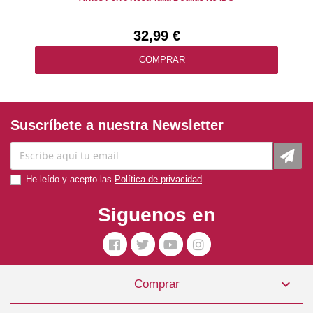
32,99 €
COMPRAR
Suscríbete a nuestra Newsletter
He leído y acepto las
Política de privacidad
.
Siguenos en

Comprar
Arnés Perro Soft Azul Talla XS