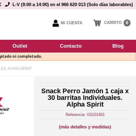
€
L-V (9:00 a 14:00) en el 966 620 013 (Solo días laborables)
0
CARRITO
MI CUENTA
Outlet
Contacto
Blog
eptado ni completado.
ES. ALPHA SPIRIT
Snack Perro Jamón 1 caja x
30 barritas Individuales.
Alpha Spirit
Referencia: G5101401
(más detalles y medidas)