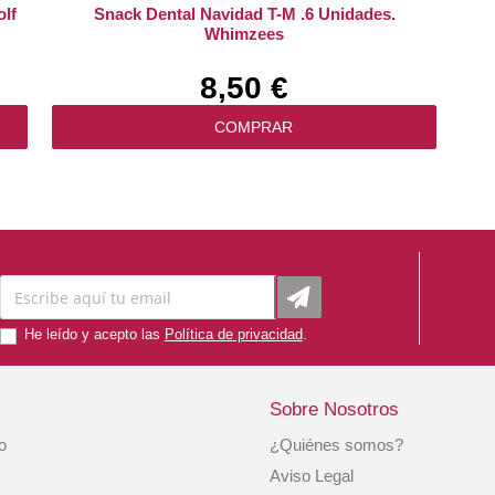
olf
Snack Dental Navidad T-M .6 Unidades.
Whimzees
8,50 €
COMPRAR
He leído y acepto las
Política de privacidad
.
Sobre Nosotros
io
¿Quiénes somos?
f
Snack Perro Dental Sticks Mediano Y Grande
Aviso Legal
Beaphar