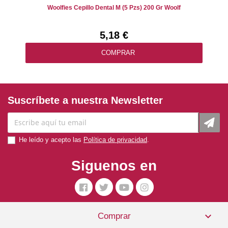
Woolfies Cepillo Dental M (5 Pzs) 200 Gr Woolf
5,18 €
COMPRAR
Suscríbete a nuestra Newsletter
He leído y acepto las
Política de privacidad
.
Siguenos en

Comprar
Snack Dental Perro Pequeño 170 Gr. Grain Free Greenies