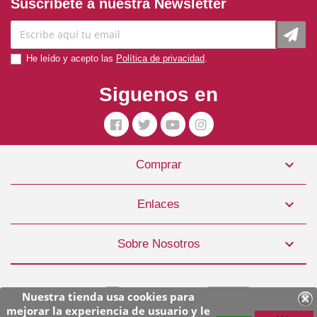
Suscríbete a nuestra Newsletter
He leído y acepto las
Política de privacidad
.
Siguenos en

Comprar
Pienso Perro Sport & Agility 11,4kg Acana
55,99 €

Enlaces
COMPRAR

Sobre Nosotros
Nuestra tienda usa cookies para
mejorar la experiencia de usuario y le