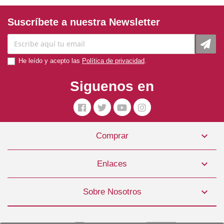
Suscríbete a nuestra Newsletter
He leído y acepto las
Política de privacidad
.
Siguenos en

Comprar
Tratamiento Nutriderm Equino 250 Ml. König
44,99 €

Enlaces
COMPRAR

Sobre Nosotros