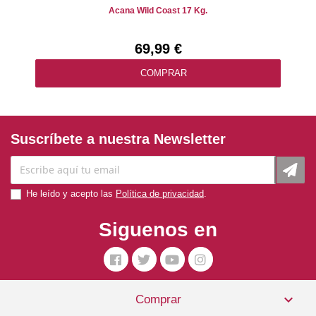
Acana Wild Coast 17 Kg.
69,99 €
COMPRAR
Suscríbete a nuestra Newsletter
He leído y acepto las
Política de privacidad
.
Siguenos en
Pienso Seco Perro Adulto Pollo 2 Kg. Applaws (razas

Comprar
Grandes)