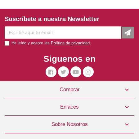
Suscríbete a nuestra Newsletter
He leído y acepto las
Política de privacidad
.
Siguenos en

Comprar
Arnés Nylon Reflect Tipo-A AZUL 10mm Freedog
3,99 €

Enlaces
COMPRAR

Sobre Nosotros