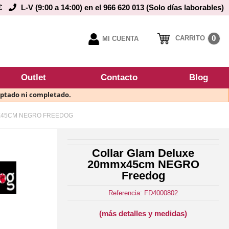
€
L-V (9:00 a 14:00) en el 966 620 013 (Solo días laborables)
0
CARRITO
MI CUENTA
Outlet
Contacto
Blog
eptado ni completado.
X45CM NEGRO FREEDOG
Collar Glam Deluxe
20mmx45cm NEGRO
Freedog
Referencia: FD4000802
(más detalles y medidas)