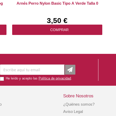
og
Arnés Perro Nylon Basic Tipo A Verde Talla 0
3,50 €
COMPRAR
He leído y acepto las
Política de privacidad
.
Sobre Nosotros
io
¿Quiénes somos?
m
Collar Perro Nylon Basic Verde Talla 4
Aviso Legal