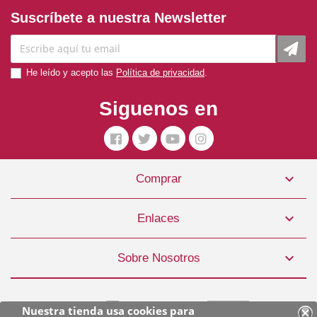
Suscríbete a nuestra Newsletter
He leído y acepto las
Política de privacidad
.
Siguenos en

Comprar
Eliminador Olor Orina Perro 118ml Urine Off
7,65 €

Enlaces
COMPRAR

Sobre Nosotros
Nuestra tienda usa cookies para