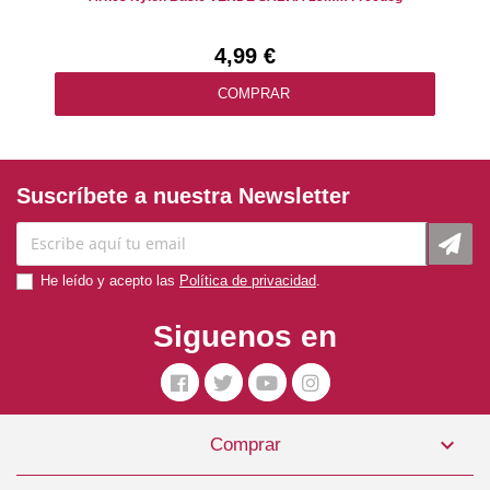
4,99 €
COMPRAR
Suscríbete a nuestra Newsletter
He leído y acepto las
Política de privacidad
.
Siguenos en

Comprar
Collar Perro Nylon Basic Negro Talla 1