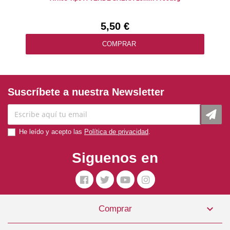
5,50 €
COMPRAR
Suscríbete a nuestra Newsletter
He leído y acepto las
Política de privacidad
.
Siguenos en

Comprar
Collar Caza NARANJA Freedog