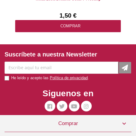
1,50 €
COMPRAR
Suscríbete a nuestra Newsletter
He leído y acepto las
Política de privacidad
.
Siguenos en

Comprar
Chaqueta Perro North Pole Modelo A Talla 45