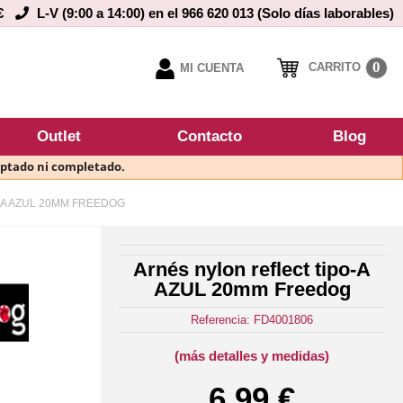
€
L-V (9:00 a 14:00) en el 966 620 013 (Solo días laborables)
0
CARRITO
MI CUENTA
Outlet
Contacto
Blog
eptado ni completado.
-A AZUL 20MM FREEDOG
Arnés nylon reflect tipo-A
AZUL 20mm Freedog
Referencia: FD4001806
(más detalles y medidas)
6,99 €