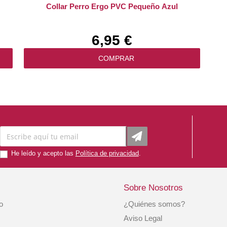
Collar Perro Ergo PVC Pequeño Azul
6,95 €
COMPRAR
He leído y acepto las
Política de privacidad
.
Sobre Nosotros
io
¿Quiénes somos?
Acople 2 Perros Nylon Duo Negro 15x35cm.
Aviso Legal
Freedog