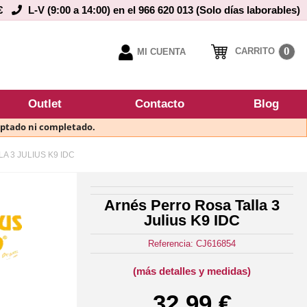
€
L-V (9:00 a 14:00) en el 966 620 013 (Solo días laborables)
0
CARRITO
MI CUENTA
Outlet
Contacto
Blog
eptado ni completado.
 3 JULIUS K9 IDC
Arnés Perro Rosa Talla 3
Julius K9 IDC
Referencia: CJ616854
(más detalles y medidas)
32,99 €