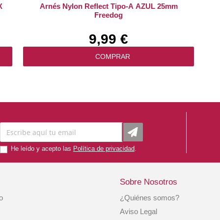
X
Arnés Nylon Reflect Tipo-A AZUL 25mm
Freedog
9,99 €
COMPRAR
He leído y acepto las
Política de privacidad
.
Sobre Nosotros
io
¿Quiénes somos?
S
Collar Estrangulador Doble Cadena 2,0x45cm
Aviso Legal
Freedog