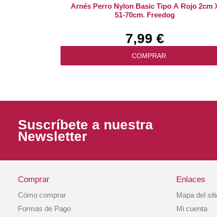
Arnés Perro Nylon Basic Tipo A Rojo 2cm 
51-70cm. Freedog
7,99 €
COMPRAR
Suscríbete a nuestra
Newsletter
Comprar
Enlaces
Cómo comprar
Mapa del sit
Collar Antitirones Perro Nylon Negro Talla 
Formas de Pago
Mi cuenta
Hunter