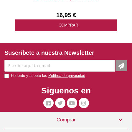
16,95 €
COMPRAR
Suscríbete a nuestra Newsletter
He leído y acepto las
Política de privacidad
.
Siguenos en

Comprar
Arnés Perro Nylon Regulable Marrón Talla L Hunter