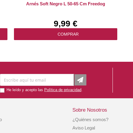
Arnés Soft Negro L 50-65 Cm Freedog
9,99 €
COMPRAR
He leído y acepto las
Política de privacidad
.
Sobre Nosotros
io
¿Quiénes somos?
Collar Perro Nylon Reflect Negro Talla M
Aviso Legal