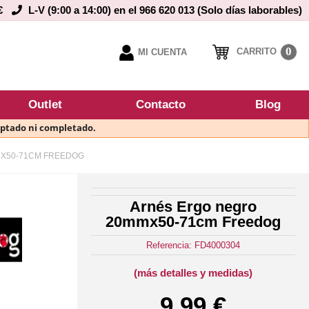
€
L-V (9:00 a 14:00) en el 966 620 013 (Solo días laborables)
0
CARRITO
MI CUENTA
Outlet
Contacto
Blog
eptado ni completado.
X50-71CM FREEDOG
Arnés Ergo negro
20mmx50-71cm Freedog
Referencia: FD4000304
(más detalles y medidas)
9,99 €