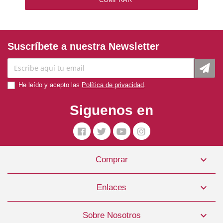
Suscríbete a nuestra Newsletter
He leído y acepto las
Política de privacidad
.
Siguenos en

Comprar
Royal Canin Pienso Perro Maxi Digestive Care10kg
49,99 €

Enlaces
COMPRAR

Sobre Nosotros